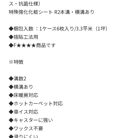
ス・抗菌仕様）
特殊強化化粧シート R2本溝・横溝あり
◆梱包入数 ：1ケース6枚入り/3.3平米（1坪）
◆捨貼工法用
◆F★★★★商品です
※特徴
◆溝数2
◆横溝あり
◆床暖房対応
◆ホットカーペット対応
◆車イス対応
◆キャスターに強い
◆ワックス不要
◆滑りにくい