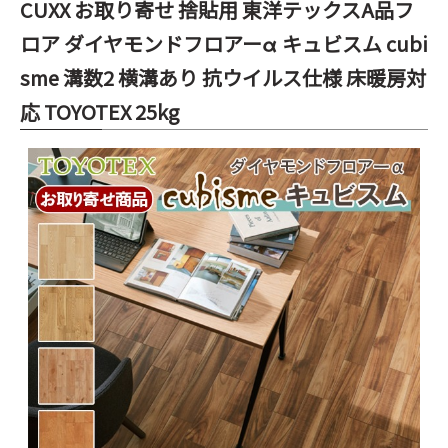
CUXX お取り寄せ 捨貼用 東洋テックスA品フ
ロア ダイヤモンドフロアーα キュビスム cubi
sme 溝数2 横溝あり 抗ウイルス仕様 床暖房対
応 TOYOTEX 25kg