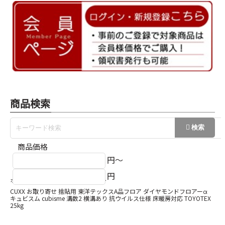
商品検索
商品価格
円～
円
ホーム
東洋テックスA品フロア
CUXX お取り寄せ 捨貼用 東洋テックスA品フロア ダイヤモンドフロアーα
キュビスム cubisme 溝数2 横溝あり 抗ウイルス仕様 床暖房対応 TOYOTEX
25kg