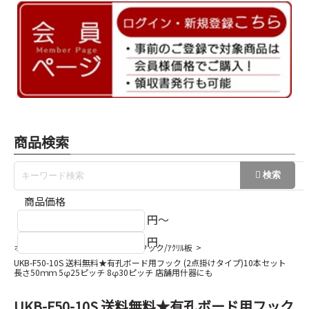
商品検索
商品価格
円～
円
ホーム
有孔ボード
有孔ﾎﾞｰﾄﾞフック/ｱｸﾘﾙ板
UKB-F50-10S 送料無料★有孔ボード用フック (2点掛けタイプ)10本セット
長さ50ｍｍ 5φ25ピッチ 8φ30ピッチ 店舗用什器にも
UKB-F50-10S 送料無料★有孔ボード用フック