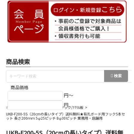
商品検索
商品価格
円～
円
ホーム
有孔ボード
有孔ﾎﾞｰﾄﾞフック/ｱｸﾘﾙ板
UKB-F200-5S（20cmの長いタイプ）送料無料★有孔ボード用フック5本セ
ット 長さ200ｍｍ 5φ25ピッチ 8φ30ピッチ 業務用・店舗用
UKB-F200-5S（20cmの長いタイプ）送料無