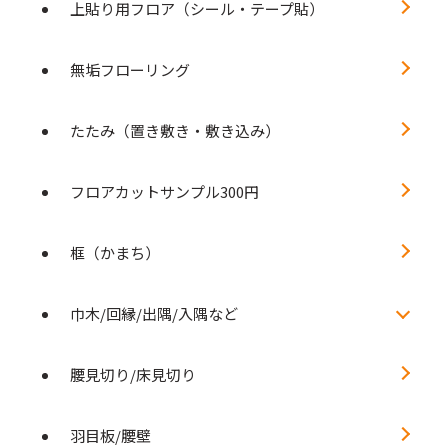
上貼り用フロア（シール・テープ貼）
無垢フローリング
たたみ（置き敷き・敷き込み）
フロアカットサンプル300円
框（かまち）
巾木/回縁/出隅/入隅など
腰見切り/床見切り
羽目板/腰壁