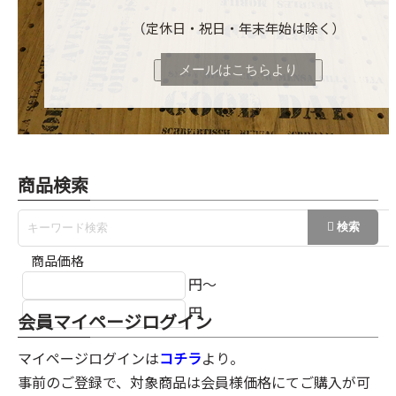
（定休日・祝日・年末年始は除く）
メールはこちらより
商品検索
商品価格
円～
円
会員マイページログイン
マイページログインは
コチラ
より。
事前のご登録で、対象商品は会員様価格にてご購入が可