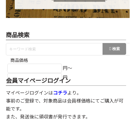
商品検索
商品価格
円～
円
会員マイページログイン
マイページログインは
コチラ
より。
事前のご登録で、対象商品は会員様価格にてご購入が可
能です。
また、発送後に領収書が発行できます。