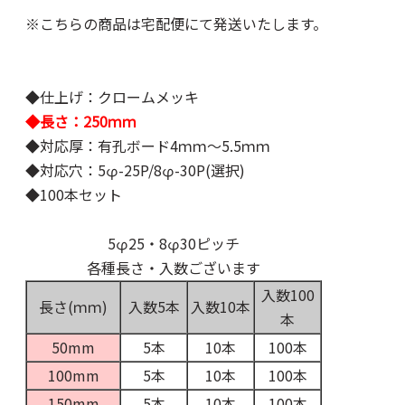
※こちらの商品は宅配便にて発送いたします。
◆仕上げ：クロームメッキ
◆長さ：250ｍｍ
◆対応厚：有孔ボード4ｍｍ～5.5ｍｍ
◆対応穴：5φ-25P/8φ-30P(選択)
◆100本セット
5φ25・8φ30ピッチ
各種長さ・入数ございます
入数100
長さ(ｍｍ)
入数5本
入数10本
本
50mm
5本
10本
100本
100mm
5本
10本
100本
150mm
5本
10本
100本