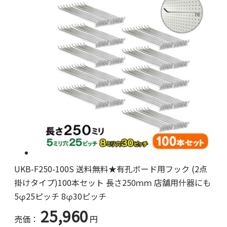
UKB-F250-100S 送料無料★有孔ボード用フック (2点
掛けタイプ)100本セット 長さ250ｍｍ 店舗用什器にも
5φ25ピッチ 8φ30ピッチ
25,960
売価：
円