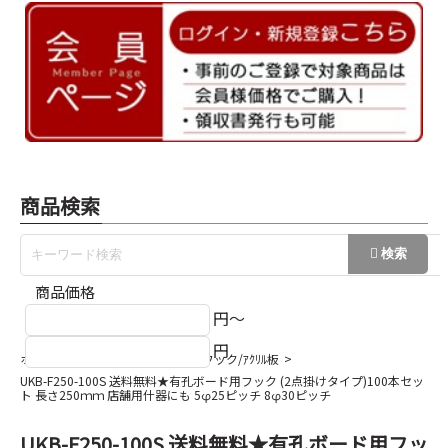
商品検索
商品価格
円～
円
ホーム
有孔ボード
有孔ﾎﾞｰﾄﾞフック/ｱｸﾘﾙ板
UKB-F250-100S 送料無料★有孔ボード用フック (2点掛けタイプ)100本セッ
ト 長さ250ｍｍ 店舗用什器にも 5φ25ピッチ 8φ30ピッチ
UKB-F250-100S 送料無料★有孔ボード用フッ