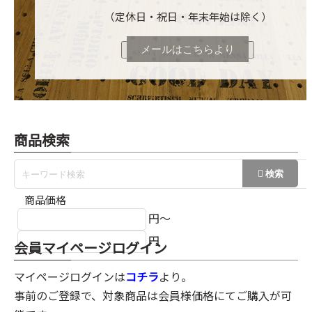
（定休日・祝日・年末年始は除く）
メールはこちらより
商品検索
商品価格
円～
円
会員マイページログイン
マイページログインは
コチラ
より。
事前のご登録で、対象商品は会員様価格にてご購入が可