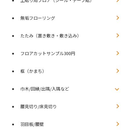
上貼り用フロア（シール・テープ貼）
無垢フローリング
たたみ（置き敷き・敷き込み）
フロアカットサンプル300円
框（かまち）
巾木/回縁/出隅/入隅など
腰見切り/床見切り
羽目板/腰壁