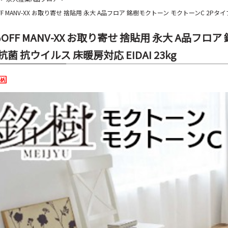
FF MANV-XX お取り寄せ 捨貼用 永大 A品フロア 銘樹モクトーン モクトーンC 2Pタイプ 
％OFF MANV-XX お取り寄せ 捨貼用 永大 A品フロ
 抗菌 抗ウイルス 床暖房対応 EIDAI 23kg