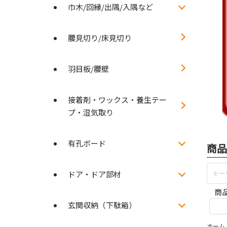
巾木/回縁/出隅/入隅など
腰見切り/床見切り
羽目板/腰壁
接着剤・ワックス・養生テー
プ・湿気取り
有孔ボード
商品
ドア・ドア部材
商
玄関収納（下駄箱）
ホーム