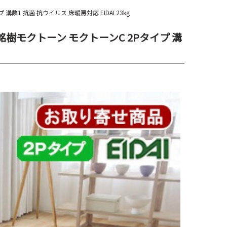
溝数1 抗菌 抗ウイルス 床暖房対応 EIDAI 23kg
ア 銘樹モクトーン モクトーンC 2Pタイプ 溝