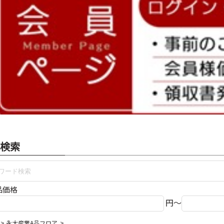
検索
品価格
円～
永大産業A品フロア