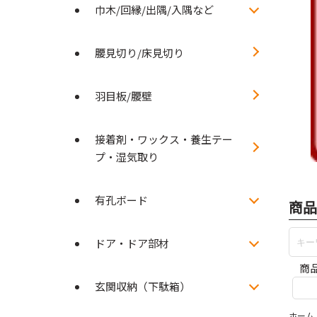
巾木/回縁/出隅/入隅など
腰見切り/床見切り
羽目板/腰壁
接着剤・ワックス・養生テー
プ・湿気取り
有孔ボード
商品
ドア・ドア部材
商
玄関収納（下駄箱）
ホーム