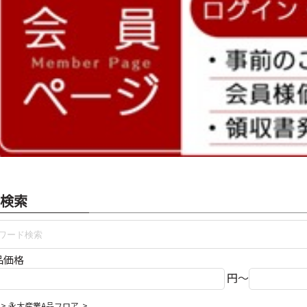
検索
品価格
円～
永大産業A品フロア