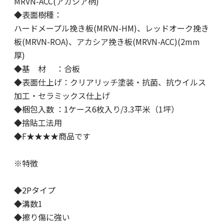
MRVN-ACC(アカシア柄)
◆表面樹種：
ハードメープル挽き板(MRVN-HM)、レッドオーク挽き
板(MRVN-ROA)、アカシア挽き板(MRVN-ACC)(2mm
厚)
◆基 材 ：合板
◆表面仕上げ：クリアリッチ塗装・抗菌、抗ウイルス
加工・セラミックス仕上げ
◆梱包入数 ：1ケース6枚入り/3.3平米（1坪）
◆捨貼工法用
◆F★★★★商品です
※特徴
◆2Pタイプ
◆溝数1
◆擦り傷に強い