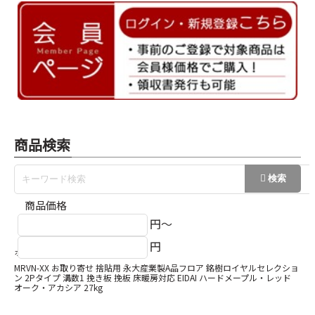
商品検索
商品価格
円～
円
ホーム
永大産業A品フロア
MRVN-XX お取り寄せ 捨貼用 永大産業製A品フロア 銘樹ロイヤルセレクショ
ン 2Pタイプ 溝数1 挽き板 挽板 床暖房対応 EIDAI ハードメープル・レッド
オーク・アカシア 27kg