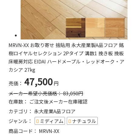
MRVN-XX お取り寄せ 捨貼用 永大産業製A品フロア 銘
樹ロイヤルセレクション 2Pタイプ 溝数1 挽き板 挽板
床暖房対応 EIDAI ハードメープル・レッドオーク・ア
カシア 27kg
47,500
売価：
円
メーカー希望小売価格：
83,050
円
在庫数：
ご注文後メーカー在庫確認
カテゴリ：
永大産業A品フロア
ジャンル：
ミディアム
ナチュラル
商品コード：
MRVN-XX