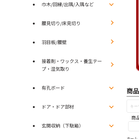
巾木/回縁/出隅/入隅など
腰見切り/床見切り
羽目板/腰壁
接着剤・ワックス・養生テー
プ・湿気取り
有孔ボード
商品
ドア・ドア部材
商
玄関収納（下駄箱）
ホーム