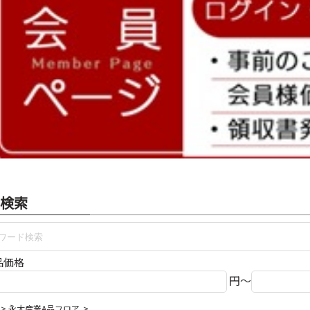
検索
品価格
円～
永大産業A品フロア