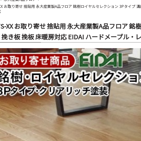
-XX お取り寄せ 捨貼用 永大産業製A品フロア 銘樹ロイヤルセレクション 3Pタイプ 溝数
g
VS-XX お取り寄せ 捨貼用 永大産業製A品フロア 
 挽き板 挽板 床暖房対応 EIDAI ハードメープル・レ