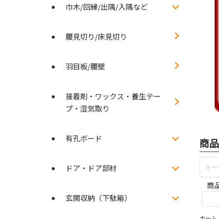
巾木/回縁/出隅/入隅など
腰見切り/床見切り
羽目板/腰壁
接着剤・ワックス・養生テー
プ・湿気取り
有孔ボード
商品
ドア・ドア部材
商
玄関収納（下駄箱）
ホーム