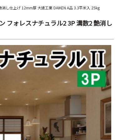
し仕上げ 12mm厚 大建工業 DAIKEN A品 3.3平米入 25kg
イケン フォレスナチュラル2 3P 溝数2 艶消し