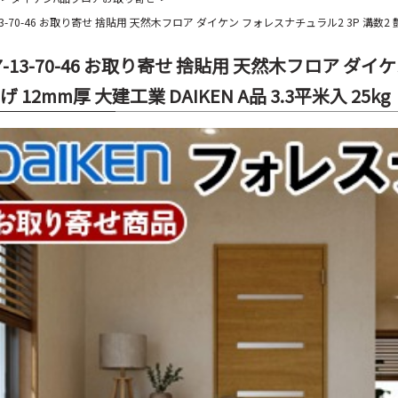
-13-70-46 お取り寄せ 捨貼用 天然木フロア ダイケン フォレスナチュラル2 3P 溝数2 艶消
67-13-70-46 お取り寄せ 捨貼用 天然木フロア ダ
 12mm厚 大建工業 DAIKEN A品 3.3平米入 25kg