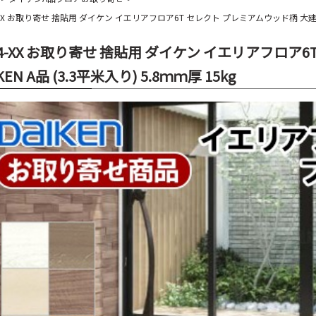
-XX お取り寄せ 捨貼用 ダイケン イエリアフロア6T セレクト プレミアムウッド柄 大建工業 DA
54-XX お取り寄せ 捨貼用 ダイケン イエリアフロア
KEN A品 (3.3平米入り) 5.8ｍｍ厚 15kg