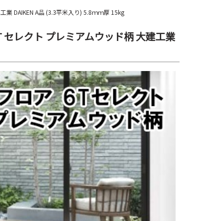
IKEN A品 (3.3平米入り) 5.8ｍｍ厚 15kg
6T セレクト プレミアムウッド柄 大建工業