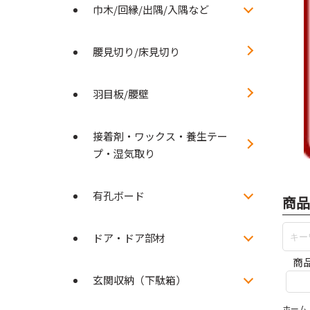
巾木/回縁/出隅/入隅など
腰見切り/床見切り
羽目板/腰壁
接着剤・ワックス・養生テー
プ・湿気取り
有孔ボード
商品
ドア・ドア部材
商
玄関収納（下駄箱）
ホーム