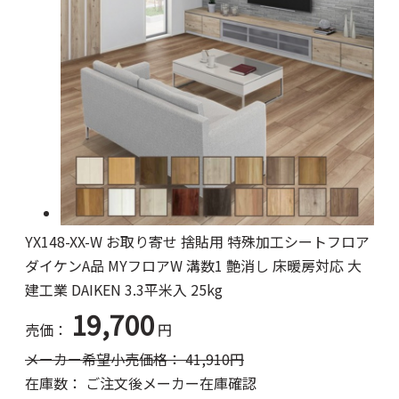
YX148-XX-W お取り寄せ 捨貼用 特殊加工シートフロア
ダイケンA品 MYフロアW 溝数1 艶消し 床暖房対応 大
建工業 DAIKEN 3.3平米入 25kg
19,700
売価：
円
メーカー希望小売価格：
41,910
円
在庫数：
ご注文後メーカー在庫確認