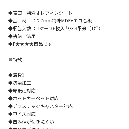
◆表面：特殊オレフィンシート
◆基 材 ：2.7mm特殊MDF+エコ合板
◆梱包入数 ：1ケース6枚入り/3.3平米（1坪）
◆捨貼工法用
◆F★★★★商品です
※特徴
◆溝数1
◆抗菌加工
◆床暖房対応
◆ホットカーペット対応
◆プラスチックキャスター対応
◆車イス対応
◆凹み傷が付きにくい