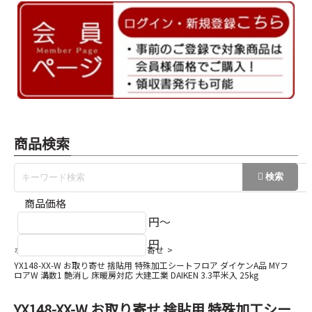
商品検索
商品価格
円～
円
ホーム
ダイケンA品フロアお取り寄せ
YX148-XX-W お取り寄せ 捨貼用 特殊加工シートフロア ダイケンA品 MYフ
ロアW 溝数1 艶消し 床暖房対応 大建工業 DAIKEN 3.3平米入 25kg
YX148-XX-W お取り寄せ 捨貼用 特殊加工シー