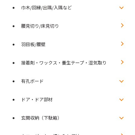
巾木/回縁/出隅/入隅など
腰見切り/床見切り
羽目板/腰壁
接着剤・ワックス・養生テープ・湿気取り
有孔ボード
ドア・ドア部材
玄関収納（下駄箱）