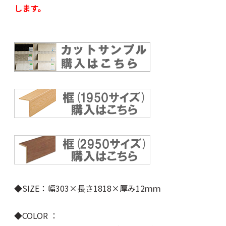
します。
◆SIZE：幅303×長さ1818×厚み12ｍｍ
◆COLOR ：