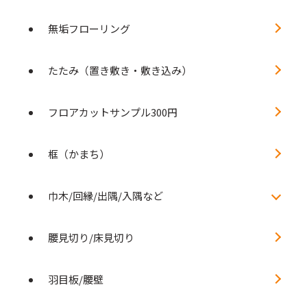
無垢フローリング
たたみ（置き敷き・敷き込み）
フロアカットサンプル300円
框（かまち）
巾木/回縁/出隅/入隅など
腰見切り/床見切り
羽目板/腰壁