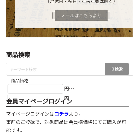
（定休日・祝日・年末年始は除く）
メールはこちらより
商品検索
商品価格
円～
円
会員マイページログイン
マイページログインは
コチラ
より。
事前のご登録で、対象商品は会員様価格にてご購入が可
能です。