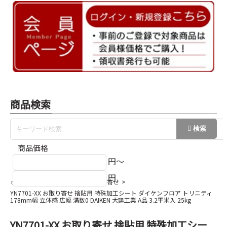
商品検索
商品価格
円～
円
ホーム
ダイケンA品フロアお取り寄せ
YN7701-XX お取り寄せ 捨貼用 特殊加工シート ダイケンフロア トリニティ
178mm幅 立体感 広幅 溝数0 DAIKEN 大建工業 A品 3.2平米入 25kg
YN7701-XX お取り寄せ 捨貼用 特殊加工シー