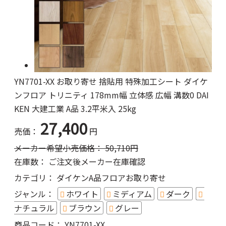
YN7701-XX お取り寄せ 捨貼用 特殊加工シート ダイケ
ンフロア トリニティ 178mm幅 立体感 広幅 溝数0 DAI
KEN 大建工業 A品 3.2平米入 25kg
27,400
売価：
円
メーカー希望小売価格：
50,710
円
在庫数：
ご注文後メーカー在庫確認
カテゴリ：
ダイケンA品フロアお取り寄せ
ジャンル：
ホワイト
ミディアム
ダーク
ナチュラル
ブラウン
グレー
商品コード：
YN7701-XX